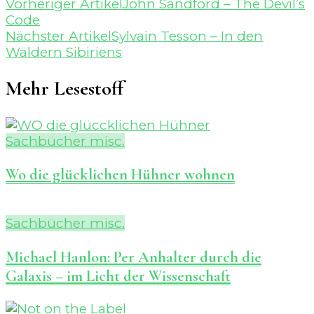
Beitragsnavigation
Vorheriger Artikel
John Sandford – The Devil’s
Code
Nächster Artikel
Sylvain Tesson – In den
Wäldern Sibiriens
Mehr Lesestoff
Sachbücher misc.
Wo die glücklichen Hühner wohnen
Sachbücher misc.
Michael Hanlon: Per Anhalter durch die
Galaxis – im Licht der Wissenschaft