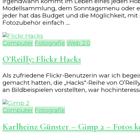
Irgendwann kommt im Leben eines jeden Hobby
Modellsammlung, dem Sonntagsmenu oder einfac
jeder hat das Budget und die Möglichkeit, mit 
Fotozubehör einfach …
Computer
Fotografie
Web 2.0
O’Reilly: Flickr Hacks
Als zufriedene Flickr-Benutzerin war ich begei
gemacht hatten, die „Hacks“-Reihe von O’Reil
an Bildbeispielen vorstellten, war hochinteres
Computer
Fotografie
Karlheinz Günster – Gimp 2 – Fotos k