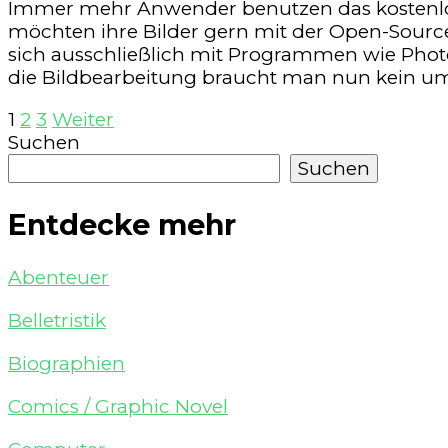
Immer mehr Anwender benutzen das kostenlo
möchten ihre Bilder gern mit der Open-Source-
sich ausschließlich mit Programmen wie Photo
die Bildbearbeitung braucht man nun kein umf
Seitennummerierung
Seite
Seite
Seite
1
2
3
Weiter
Suchen
der
Suchen
Beiträge
Entdecke mehr
Abenteuer
Belletristik
Biographien
Comics / Graphic Novel