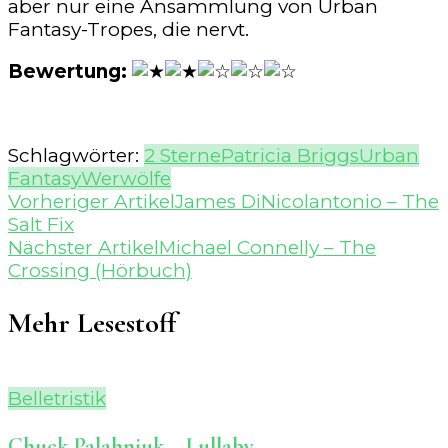
aber nur eine Ansammlung von Urban
Fantasy-Tropes, die nervt.
Bewertung:
Schlagwörter:
2 Sterne
Patricia Briggs
Urban
Fantasy
Werwölfe
Beitragsnavigation
Vorheriger Artikel
James DiNicolantonio – The
Salt Fix
Nächster Artikel
Michael Connelly – The
Crossing (Hörbuch)
Mehr Lesestoff
Belletristik
Chuck Palahniuk – Lullaby