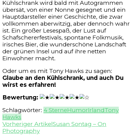
Kühlschrank wird bald mit Autogrammen
übersät, von einer Nonne gesegnet und ein
Hauptdarsteller einer Geschichte, die zwar
vollkommen aberwitzig, aber dennoch wahr
ist. Ein großer Lesespaß, der Lust auf
Schafschererfestivals, spontane Folkmusik,
irisches Bier, die wunderschöne Landschaft
der grünen Insel und auf ihre netten
Einwohner macht.
Oder um es mit Tony Hawks zu sagen:
Glaube an den Kühlschrank, und auch Du
wirst es erfahren!
Bewertung:
Schlagwörter:
4 Sterne
Humor
Irland
Tony
Hawks
Beitragsnavigation
Vorheriger Artikel
Susan Sontag – On
Photography