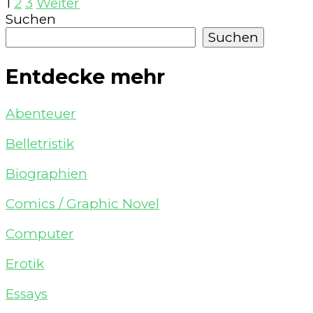
Seitennummerierung
Seite
Seite
Seite
1
2
3
Weiter
Suchen
der
Suchen
Beiträge
Entdecke mehr
Abenteuer
Belletristik
Biographien
Comics / Graphic Novel
Computer
Erotik
Essays