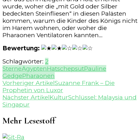
wurde, woher die „mit Gold oder Silber
bedeckten Steinfliesen“ in diesen Palästen
kommen, warum die Kinder des Königs nicht
im Harem wohnen, oder woher die
Pharaonen Ventilatoren kannten…
Bewertung:
Schlagwörter:
2
Sterne
Ägypten
Hatschepsut
Pauline
Gedge
Pharaonen
Beitragsnavigation
Vorheriger Artikel
Suzanne Frank – Die
Prophetin von Luxor
Nächster Artikel
KulturSchlüssel: Malaysia und
Singapur
Mehr Lesestoff