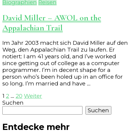
Biographien
Reisen
David Miller – AWOL on the
Appalachian Trail
Im Jahr 2003 macht sich David Miller auf den
Weg, den Appalachian Trail zu laufen. Er
notiert: I am 41 years old, and I’ve worked
since getting out of college as a computer
programmer. I’m in decent shape for a
person who’s been holed up in an office for
so long. I’m married and have …
Seitennummerierung
Seite
Seite
Seite
1
2
…
20
Weiter
Suchen
der
Suchen
Beiträge
Entdecke mehr