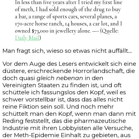
In less than five years after I tried my first line
of meth, I had sold enough of the drug to buy
a bar, a range of sports cars, several planes, a
170-acre horse ranch, 14 houses, a car lot, and I
owned $73,000 in jewellery alone. —- (Quelle:
Daily Mail
)
Man fragt sich, wieso so etwas nicht auffällt…
Vor dem Auge des Lesers entwickelt sich eine
düstere, erschreckende Horrorlandschaft, die
doch quasi
gleich nebenan
in den
Vereinigten Staaten zu finden ist, und oft
schüttele ich fassungslos den Kopf, weil es
schwer vorstellbar ist, dass das alles nicht
reine Fiktion sein soll. Und noch mehr
schüttelt man den Kopf, wenn man dann mit
Reding feststellt, das die pharmazeutische
Industrie mit ihren Lobbyisten alle Versuche,
der Meth-Epidemie Einhalt zu gebieten, aus