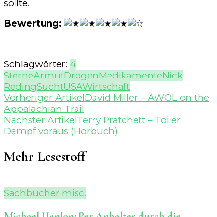
sollte.
Bewertung:
Schlagwörter:
4
Sterne
Armut
Drogen
Medikamente
Nick
Reding
Sucht
USA
Wirtschaft
Beitragsnavigation
Vorheriger Artikel
David Miller – AWOL on the
Appalachian Trail
Nächster Artikel
Terry Pratchett – Toller
Dampf voraus (Hörbuch)
Mehr Lesestoff
Sachbücher misc.
Michael Hanlon: Per Anhalter durch die