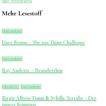
der Infografik
Mehr Lesestoff
Ratgeber
Dave Bruno – The 100 Thing Challenge
Ratgeber
Ray Audette – Neanderthin
Medizin
Ratgeber
Birgit Albers-Timm & Sybille Terrahe – Der
innere Kompass