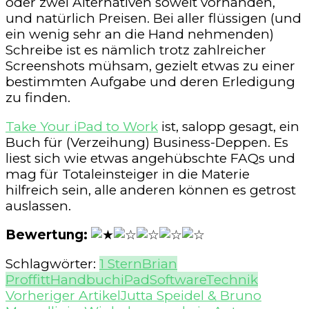
oder zwei Alternativen soweit vorhanden,
und natürlich Preisen. Bei aller flüssigen (und
ein wenig sehr an die Hand nehmenden)
Schreibe ist es nämlich trotz zahlreicher
Screenshots mühsam, gezielt etwas zu einer
bestimmten Aufgabe und deren Erledigung
zu finden.
Take Your iPad to Work
ist, salopp gesagt, ein
Buch für (Verzeihung) Business-Deppen. Es
liest sich wie etwas angehübschte FAQs und
mag für Totaleinsteiger in die Materie
hilfreich sein, alle anderen können es getrost
auslassen.
Bewertung:
Schlagwörter:
1 Stern
Brian
Proffitt
Handbuch
iPad
Software
Technik
Beitragsnavigation
Vorheriger Artikel
Jutta Speidel & Bruno