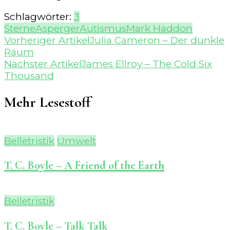
Schlagwörter:
3
Sterne
Asperger
Autismus
Mark Haddon
Beitragsnavigation
Vorheriger Artikel
Julia Cameron – Der dunkle
Raum
Nächster Artikel
James Ellroy – The Cold Six
Thousand
Mehr Lesestoff
Belletristik
Umwelt
T. C. Boyle – A Friend of the Earth
Belletristik
T. C. Boyle – Talk Talk