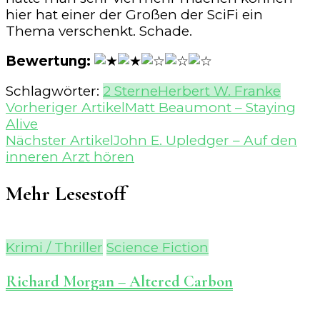
hier hat einer der Großen der SciFi ein
Thema verschenkt. Schade.
Bewertung:
Schlagwörter:
2 Sterne
Herbert W. Franke
Beitragsnavigation
Vorheriger Artikel
Matt Beaumont – Staying
Alive
Nächster Artikel
John E. Upledger – Auf den
inneren Arzt hören
Mehr Lesestoff
Krimi / Thriller
Science Fiction
Richard Morgan – Altered Carbon