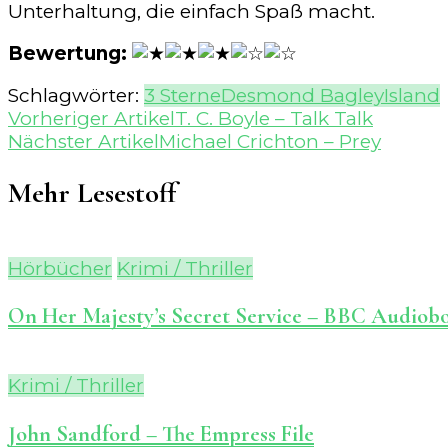
Unterhaltung, die einfach Spaß macht.
Bewertung:
Schlagwörter:
3 Sterne
Desmond Bagley
Island
Beitragsnavigation
Vorheriger Artikel
T. C. Boyle – Talk Talk
Nächster Artikel
Michael Crichton – Prey
Mehr Lesestoff
Hörbücher
Krimi / Thriller
On Her Majesty’s Secret Service – BBC Audiob
Krimi / Thriller
John Sandford – The Empress File