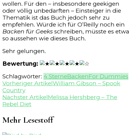
wollen. Für den – insbesondere geekigen
oder völlig unbedarften – Einsteiger in die
Thematik ist das Buch jedoch sehr zu
empfehlen. Würde ich für O’Reilly noch ein
Backen für Geeks
schreiben, müsste es etwa
so aussehen wie dieses Buch.
Sehr gelungen.
Bewertung:
Schlagwörter:
4 Sterne
Backen
For Dummies
Beitragsnavigation
Vorheriger Artikel
William Gibson – Spook
Country
Nächster Artikel
Melissa Hershberg – The
Rebel Diet
Mehr Lesestoff