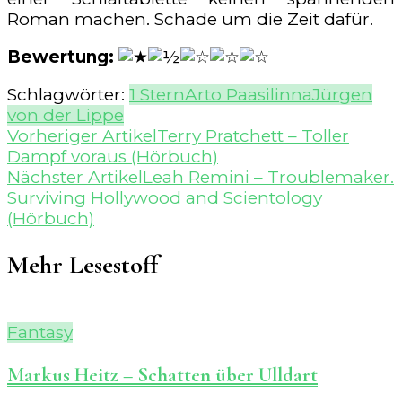
Roman machen. Schade um die Zeit dafür.
Bewertung:
Schlagwörter:
1 Stern
Arto Paasilinna
Jürgen
von der Lippe
Beitragsnavigation
Vorheriger Artikel
Terry Pratchett – Toller
Dampf voraus (Hörbuch)
Nächster Artikel
Leah Remini – Troublemaker.
Surviving Hollywood and Scientology
(Hörbuch)
Mehr Lesestoff
Fantasy
Markus Heitz – Schatten über Ulldart