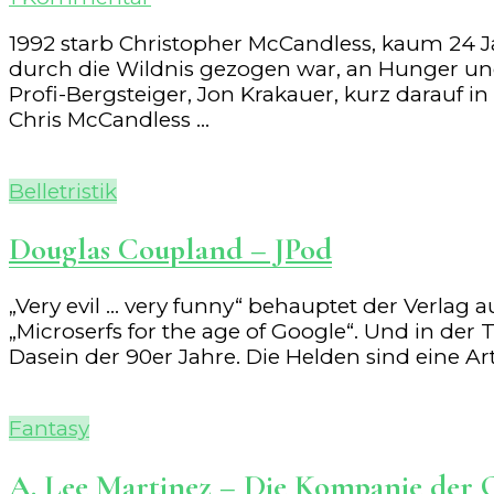
Jon
1992 starb Christopher McCandless, kaum 24 J
Krakauer
durch die Wildnis gezogen war, an Hunger und
–
Profi-Bergsteiger, Jon Krakauer, kurz darauf
Into
Chris McCandless …
the
Wild
Belletristik
Douglas Coupland – JPod
„Very evil … very funny“ behauptet der Verla
„Microserfs for the age of Google“. Und in de
Dasein der 90er Jahre. Die Helden sind eine Ar
Fantasy
A. Lee Martinez – Die Kompanie der 