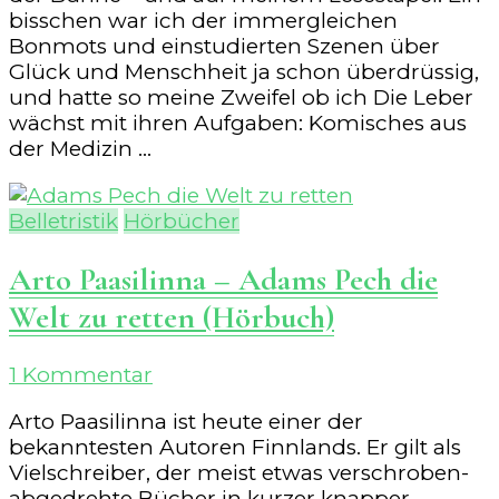
bisschen war ich der immergleichen
Bonmots und einstudierten Szenen über
Glück und Menschheit ja schon überdrüssig,
und hatte so meine Zweifel ob ich Die Leber
wächst mit ihren Aufgaben: Komisches aus
der Medizin …
Belletristik
Hörbücher
Arto Paasilinna – Adams Pech die
Welt zu retten (Hörbuch)
zu
1 Kommentar
Arto
Arto Paasilinna ist heute einer der
Paasilinna
bekanntesten Autoren Finnlands. Er gilt als
–
Vielschreiber, der meist etwas verschroben-
Adams
abgedrehte Bücher in kurzer knapper