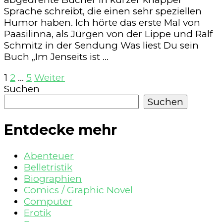
Pech
Sprache schreibt, die einen sehr speziellen
die
Humor haben. Ich hörte das erste Mal von
Welt
Paasilinna, als Jürgen von der Lippe und Ralf
zu
Schmitz in der Sendung Was liest Du sein
retten
Buch „Im Jenseits ist …
(Hörbuch)
Seitennummerierung
Seite
Seite
Seite
1
2
…
5
Weiter
Suchen
der
Suchen
Beiträge
Entdecke mehr
Abenteuer
Belletristik
Biographien
Comics / Graphic Novel
Computer
Erotik