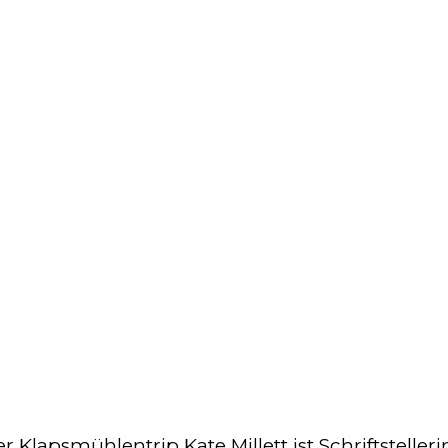
r Klapsmühlentrip Kate Millett ist Schriftsteller