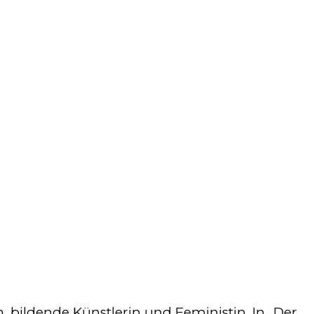
in, bildende Künstlerin und Feministin. In „Der