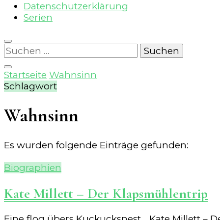
Datenschutzerklärung
Serien
Suchen
nach:
Startseite
Wahnsinn
Schlagwort
Wahnsinn
Es wurden folgende Einträge gefunden:
Biographien
Kate Millett – Der Klapsmühlentrip
Eine flog übers Kuckucksnest… Kate Millett – De