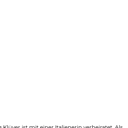
ver ist mit einer Italienerin verheiratet. Als