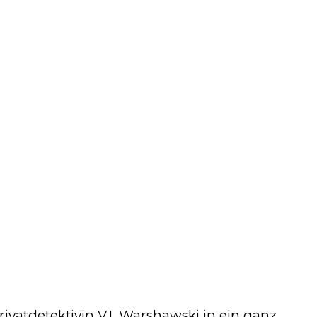
ivatdetektivin V.I. Warshawski in ein ganz