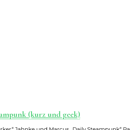
ampunk (kurz und geek)
rker“ Jahnke und Marcus „Daily Steampunk“ 