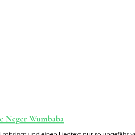
sse Neger Wumbaba
d mitsingt und einen Liedtext nur so ungefähr v