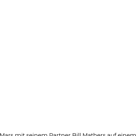
-Mars mit seinem Partner Bill Mathers auf einem