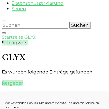
Datenschutzerklärung
Serien
Suchen
nach:
Startseite
GLYX
Schlagwort
GLYX
Es wurden folgende Einträge gefunden:
Ratgeber
Michael Hamm – Fit, gesund und
schlank mit dem GLYX
Wir verwenden Cookies, um unsere Website und unseren Service zu
optimieren.