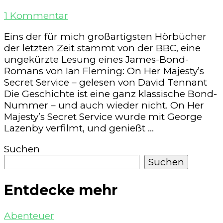
zu
1 Kommentar
On
Eins der für mich großartigsten Hörbücher
Her
der letzten Zeit stammt von der BBC, eine
Majesty’s
ungekürzte Lesung eines James-Bond-
Secret
Romans von Ian Fleming: On Her Majesty’s
Service
Secret Service – gelesen von David Tennant
–
Die Geschichte ist eine ganz klassische Bond-
BBC
Nummer – und auch wieder nicht. On Her
Audiobook
Majesty’s Secret Service wurde mit George
Lazenby verfilmt, und genießt …
Suchen
Suchen
Entdecke mehr
Abenteuer