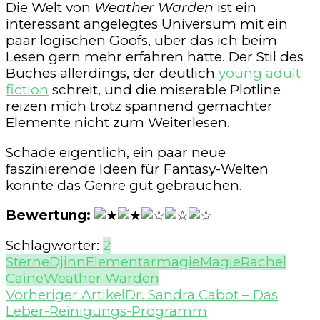
Die Welt von
Weather Warden
ist ein
interessant angelegtes Universum mit ein
paar logischen Goofs, über das ich beim
Lesen gern mehr erfahren hätte. Der Stil des
Buches allerdings, der deutlich
young adult
fiction
schreit, und die miserable Plotline
reizen mich trotz spannend gemachter
Elemente nicht zum Weiterlesen.
Schade eigentlich, ein paar neue
faszinierende Ideen für Fantasy-Welten
könnte das Genre gut gebrauchen.
Bewertung:
Schlagwörter:
2
Sterne
Djinn
Elementarmagie
Magie
Rachel
Caine
Weather Warden
Beitragsnavigation
Vorheriger Artikel
Dr. Sandra Cabot – Das
Leber-Reinigungs-Programm