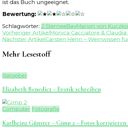
ist das Buch ungeeignet.
Bewertung:
Schlagwörter:
2 Sterne
eBay
Marion von Kuczko
Beitragsnavigation
Vorheriger Artikel
Monica Cacciatore & Claudia
Nächster Artikel
Carsten Henn – Weinwissen f
Mehr Lesestoff
Ratgeber
Elizabeth Benedict – Erotik schreiben
Computer
Fotografie
Karlheinz Günster – Gimp 2 – Fotos korrigieren