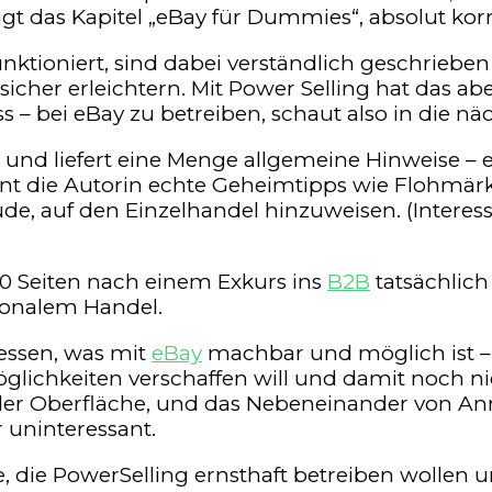
lingt das Kapitel „eBay für Dummies“, absolut ko
 funktioniert, sind dabei verständlich geschri
cher erleichtern. Mit Power Selling hat das abe
 – bei eBay zu betreiben, schaut also in die näc
fen“ und liefert eine Menge allgemeine Hinweise –
nnt die Autorin echte Geheimtipps wie Flohmärk
, auf den Einzelhandel hinzuweisen. (Interess
 50 Seiten nach einem Exkurs ins
B2B
tatsächlich
ionalem Handel.
essen, was mit
eBay
machbar und möglich ist – 
chkeiten verschaffen will und damit noch nie g
er Oberfläche, und das Nebeneinander von Anr
 uninteressant.
, die PowerSelling ernsthaft betreiben wollen un