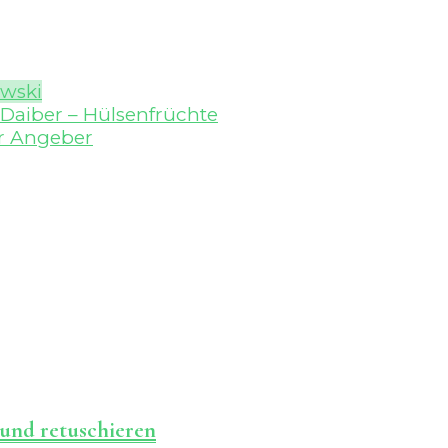
wski
 Daiber – Hülsenfrüchte
ür Angeber
 und retuschieren