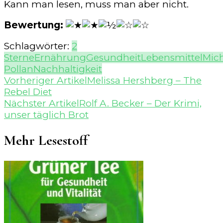
Kann man lesen, muss man aber nicht.
Bewertung:
Schlagwörter:
2
Sterne
Ernährung
Gesundheit
Lebensmittel
Mic
Pollan
Nachhaltigkeit
Beitragsnavigation
Vorheriger Artikel
Melissa Hershberg – The
Rebel Diet
Nächster Artikel
Rolf A. Becker – Der Krimi,
unser täglich Brot
Mehr Lesestoff