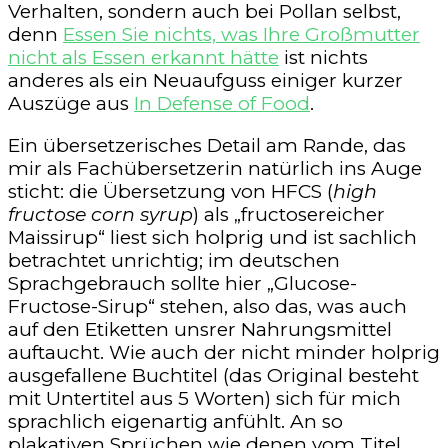
Verhalten, sondern auch bei Pollan selbst,
denn
Essen Sie nichts, was Ihre Großmutter
nicht als Essen erkannt hätte
ist nichts
anderes als ein Neuaufguss einiger kurzer
Auszüge aus
In Defense of Food
.
Ein übersetzerisches Detail am Rande, das
mir als Fachübersetzerin natürlich ins Auge
sticht: die Übersetzung von HFCS (
high
fructose corn syrup
) als „fructosereicher
Maissirup“ liest sich holprig und ist sachlich
betrachtet unrichtig; im deutschen
Sprachgebrauch sollte hier „Glucose-
Fructose-Sirup“ stehen, also das, was auch
auf den Etiketten unsrer Nahrungsmittel
auftaucht. Wie auch der nicht minder holprig
ausgefallene Buchtitel (das Original besteht
mit Untertitel aus 5 Worten) sich für mich
sprachlich eigenartig anfühlt. An so
plakativen Sprüchen wie denen vom Titel