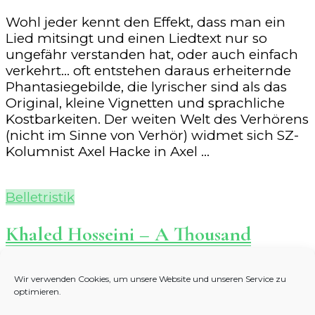
Wohl jeder kennt den Effekt, dass man ein
Lied mitsingt und einen Liedtext nur so
ungefähr verstanden hat, oder auch einfach
verkehrt… oft entstehen daraus erheiternde
Phantasiegebilde, die lyrischer sind als das
Original, kleine Vignetten und sprachliche
Kostbarkeiten. Der weiten Welt des Verhörens
(nicht im Sinne von Verhör) widmet sich SZ-
Kolumnist Axel Hacke in Axel …
Belletristik
Khaled Hosseini – A Thousand
Splendid Suns
Wir verwenden Cookies, um unsere Website und unseren Service zu
optimieren.
Khaled Hosseini hat mit seinem Erstling, The
Kite Runner, weltweit die Leser bezaubert.