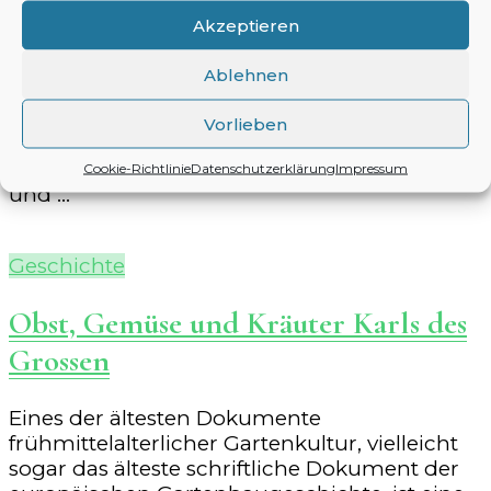
Sein zweiter Roman, A Thousand Splendid
Akzeptieren
Suns (deutsch: Tausend strahlende Sonnen),
führt erneut nach Afghanistan. Khaled
Ablehnen
Hosseini – A Thousand Splendid Suns Drei
Jahrzehnte umspannt seine Geschichte, von
Vorlieben
Mariam und Laila, die beide mit demselben
Mann verheiratet sind, der sie missbraucht
Cookie-Richtlinie
Datenschutzerklärung
Impressum
und …
Geschichte
Obst, Gemüse und Kräuter Karls des
Grossen
Eines der ältesten Dokumente
frühmittelalterlicher Gartenkultur, vielleicht
sogar das älteste schriftliche Dokument der